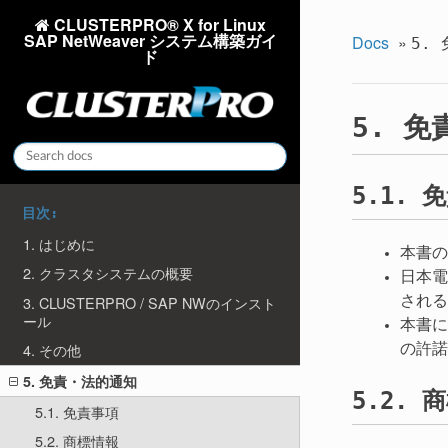
CLUSTERPRO® X for Linux
SAP NetWeaver システム構築ガイ
Docs
»
5.
ド
免
5.
免
5.1.
目次:
1. はじめに
本書の
2. クラスタシステムの概要
日本電
される
3. CLUSTERPRO / SAP NWのインスト
ール
本書に
の許諾
4. その他
5. 免責・法的通知
商
5.2.
5.1. 免責事項
5.2. 商標情報