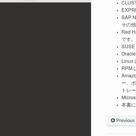
CLU
EXP
SAP
その他
Red
です。
SUS
Ora
Linu
RPM
Ama
ー、ボ
トレー
Micr
本書に
Previous