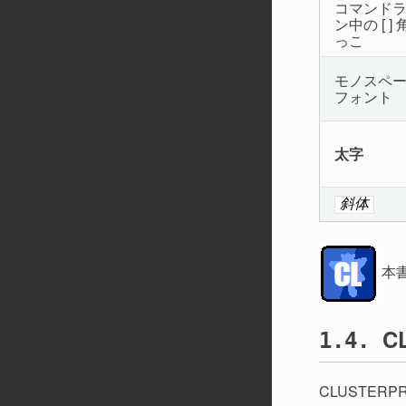
コマンド
ン中の [ ]
っこ
モノスペ
フォント
太字
斜体
本書
C
1.4.
CLUSTE