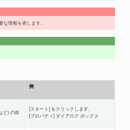
要な情報を表します。
例
[スタート] をクリックします。
ど) の前
[プロパティ] ダイアログ ボックス