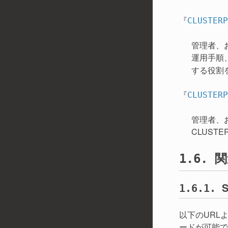
『
CLUSTE
管理者、お
運用手順
する役割
『
CLUSTE
管理者、
CLUST
関
1.6.
1.6.1.
以下のURLより
ードが可能で