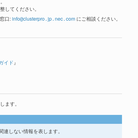
ん。
整してください。
窓口:
info
clusterpro
jp
nec
com
にご相談ください。
@
.
.
.
』
築ガイド
します。
関連しない情報を表します。