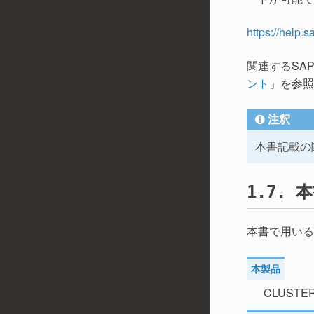
https://help.
関連するSAP
」を参照
ント
注釈
本書記載の
本
1.7.
本書で用いる
本製品
CLUSTERP