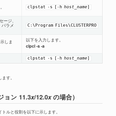
す。
clpstat
-s
[-h
host_name
]
ッセージ、
、パラメ
C:\Program
Files\CLUSTERPRO
以下を入力します。
を示しま
clpcl -s -a
clpstat
-s
[-h
host_name
]
します。
ョン 11.3
x
/12.0
x
の場合）
タイトルと役割を以下に示します。