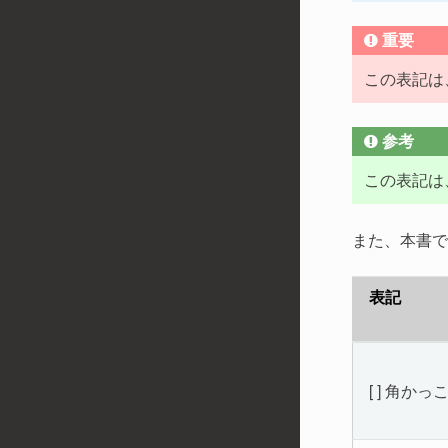
重要
この表記は
参考
この表記は
また、本書で
表記
[ ] 角かっ