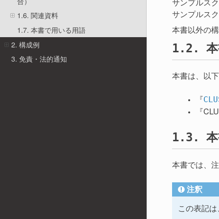
合）
サンプルスク
サンプルスク
1.6. 関連資料
本書以外の構
1.7. 本書で用いる用語
2. 構成例
本
1.2.
3. 免責・法的通知
本書は、以下
『
CL
『CLUS
本
1.3.
本書では、注
注釈
この表記は