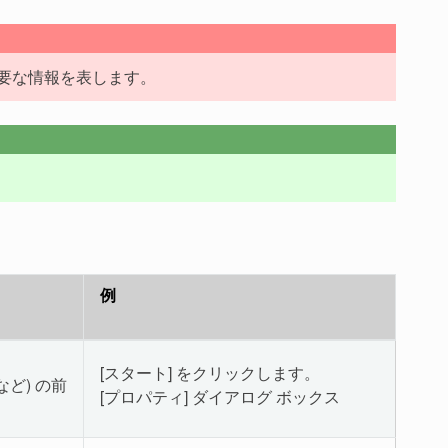
要な情報を表します。
例
[スタート] をクリックします。
ど) の前
[プロパティ] ダイアログ ボックス