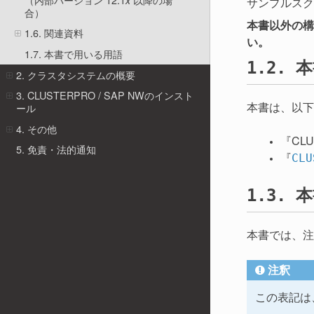
サンプルスク
合）
本書以外の構成
1.6. 関連資料
い。
1.7. 本書で用いる用語
本
1.2.
2. クラスタシステムの概要
3. CLUSTERPRO / SAP NWのインスト
本書は、以下
ール
4. その他
『CLU
5. 免責・法的通知
『
CLU
本
1.3.
本書では、注
注釈
この表記は