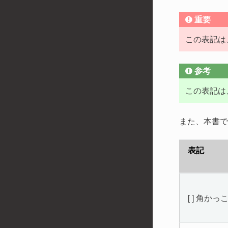
重要
この表記は
参考
この表記は
また、本書で
表記
[ ] 角かっ