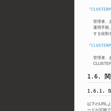
『
CLUSTE
管理者、お
運用手順
する役割
『
CLUSTE
管理者、
CLUST
関
1.6.
1.6.1.
以下のURLより
ードが可能で