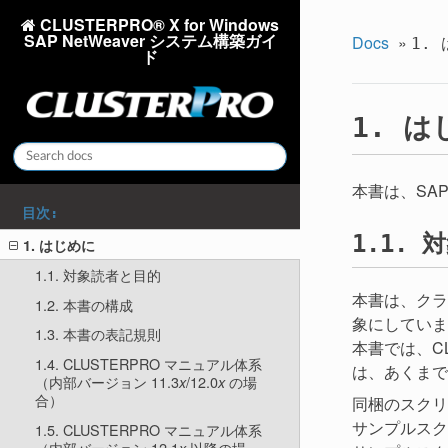
CLUSTERPRO® X for Windows
SAP NetWeaver システム構築ガイ
Docs
»
1.
ド
は
1.
本書は、SA
目次:
対
1.1.
1. はじめに
1.1. 対象読者と目的
本書は、クラ
1.2. 本書の構成
象にしていま
1.3. 本書の表記規則
本書では、C
1.4. CLUSTERPRO マニュアル体系
は、あくまで
（内部バージョン 11.3
/12.0
の場
x
x
合）
同梱のスクリ
サンプルスク
1.5. CLUSTERPRO マニュアル体系
（内部バージョン 12.1
以降の場
x