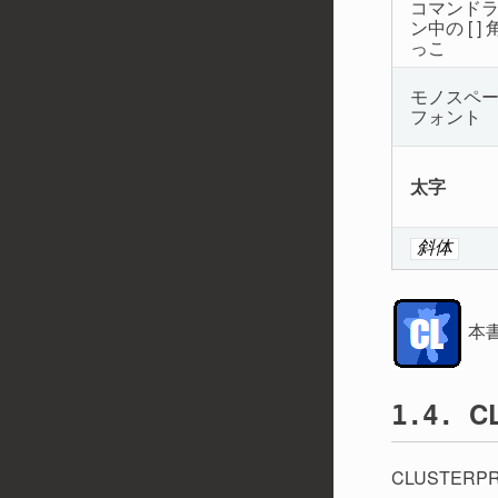
コマンド
ン中の [ ]
っこ
モノスペ
フォント
太字
斜体
本書
C
1.4.
CLUSTE