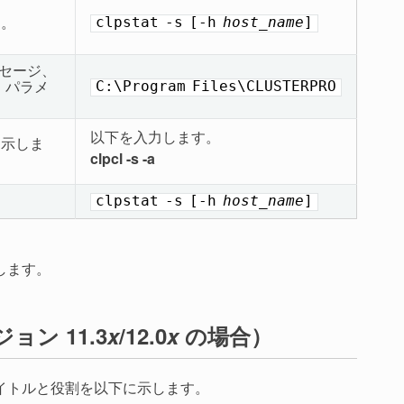
す。
clpstat
-s
[-h
host_name
]
ッセージ、
、パラメ
C:\Program
Files\CLUSTERPRO
以下を入力します。
を示しま
clpcl -s -a
clpstat
-s
[-h
host_name
]
します。
ョン 11.3
x
/12.0
x
の場合）
タイトルと役割を以下に示します。