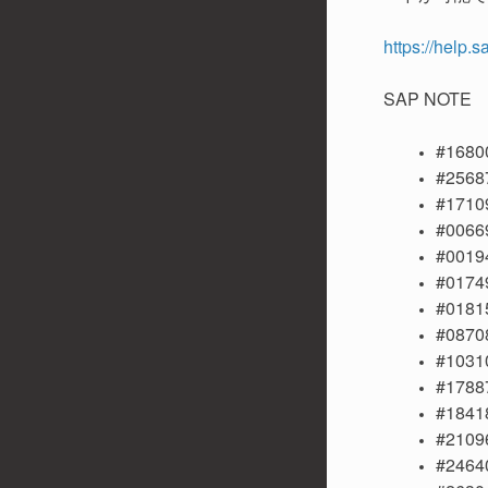
https://help.
SAP NOTE
#16800
#25687
#17109
#00669
#00194
#01749
#01815
#08708
#1031
#17887
#1841
#21096
#24640