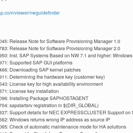
sap.com/viewer/nwguidefinder
45: Release Note for Software Provisioning Manager 1.0
83: Release Note for Software Provisioning Manager 2.0
50: Inst. SAP Systems Based on NW 7.1 and higher: Windows
71: Supported SAP GUI platforms
66: Downloading SAP kernel patches
11: Determining the hardware key (customer key)
43: License key for high availability environment
71: License key installation
096: Installing Package SAPHOSTAGENT
04: sapstartsrv registration in $(DIR_GLOBAL)
837: Support details for NEC EXPRESSCLUSTER Support on
62: Windows returns wrong IP address as source IP
65: Check of automatic maintenance mode for HA solutions