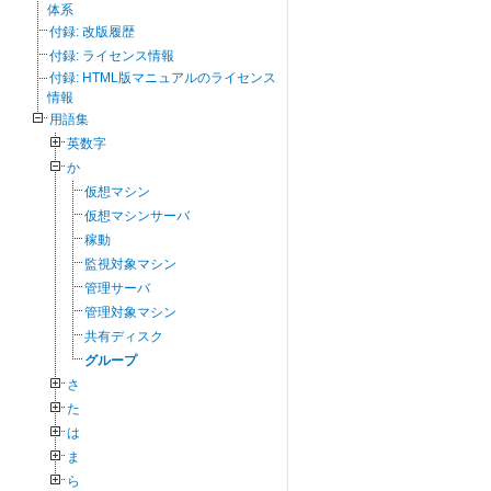
体系
付録: 改版履歴
付録: ライセンス情報
付録: HTML版マニュアルのライセンス
情報
用語集
英数字
か
仮想マシン
仮想マシンサーバ
稼動
監視対象マシン
管理サーバ
管理対象マシン
共有ディスク
グループ
さ
た
は
ま
ら