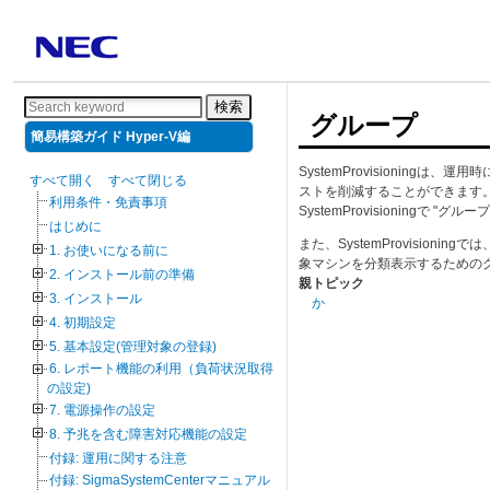
検索
グループ
簡易構築ガイド Hyper-V編
SystemProvisioni
すべて開く
すべて閉じる
ストを削減することができます。
利用条件・免責事項
SystemProvisioningで 
はじめに
また、SystemProvisio
1. お使いになる前に
象マシンを分類表示するためのグ
2. インストール前の準備
親トピック
3. インストール
か
4. 初期設定
5. 基本設定(管理対象の登録)
6. レポート機能の利用（負荷状況取得
の設定)
7. 電源操作の設定
8. 予兆を含む障害対応機能の設定
付録: 運用に関する注意
付録: SigmaSystemCenterマニュアル