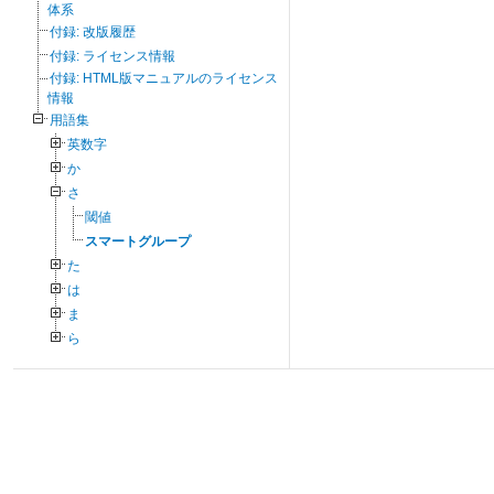
体系
付録: 改版履歴
付録: ライセンス情報
付録: HTML版マニュアルのライセンス
情報
用語集
英数字
か
さ
閾値
スマートグループ
た
は
ま
ら