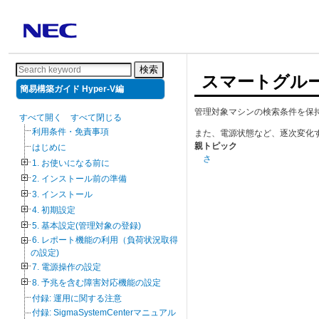
検索
スマートグル
簡易構築ガイド Hyper-V編
管理対象マシンの検索条件を保
すべて開く
すべて閉じる
利用条件・免責事項
また、電源状態など、逐次変化
親トピック
はじめに
さ
1. お使いになる前に
2. インストール前の準備
3. インストール
4. 初期設定
5. 基本設定(管理対象の登録)
6. レポート機能の利用（負荷状況取得
の設定)
7. 電源操作の設定
8. 予兆を含む障害対応機能の設定
付録: 運用に関する注意
付録: SigmaSystemCenterマニュアル