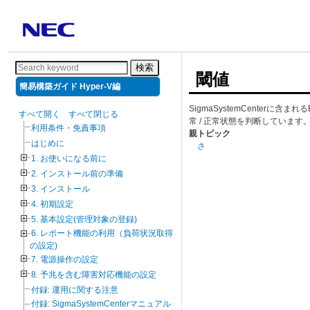
検索
閾値
簡易構築ガイド Hyper-V編
SigmaSystemCenterに
すべて開く
すべて閉じる
常 / 正常状態を判断しています
利用条件・免責事項
親トピック
はじめに
さ
1. お使いになる前に
2. インストール前の準備
3. インストール
4. 初期設定
5. 基本設定(管理対象の登録)
6. レポート機能の利用（負荷状況取得
の設定)
7. 電源操作の設定
8. 予兆を含む障害対応機能の設定
付録: 運用に関する注意
付録: SigmaSystemCenterマニュアル