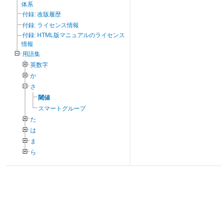
体系
付録: 改版履歴
付録: ライセンス情報
付録: HTML版マニュアルのライセンス
情報
用語集
英数字
か
さ
閾値
スマートグループ
た
は
ま
ら