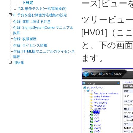
ース]ビュー
ト設定
7.2. 動作テスト(一括電源操作)
8. 予兆を含む障害対応機能の設定
ツリービュ
付録: 運用に関する注意
付録: SigmaSystemCenterマニュアル
[HV01]（
体系
付録: 改版履歴
と、下の画
付録: ライセンス情報
付録: HTML版マニュアルのライセンス
ます。
情報
用語集