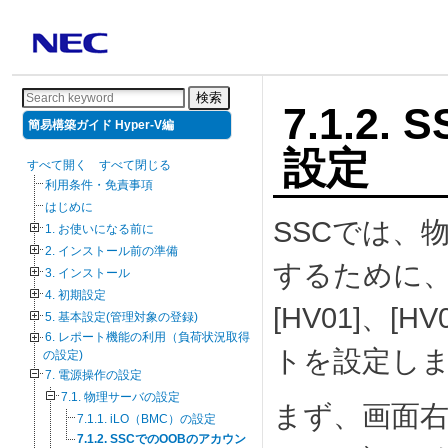
検索
7.1.2
簡易構築ガイド Hyper-V編
設定
すべて開く
すべて閉じる
利用条件・免責事項
はじめに
SSCでは、
1. お使いになる前に
2. インストール前の準備
するために、
3. インストール
4. 初期設定
[HV01]、[
5. 基本設定(管理対象の登録)
6. レポート機能の利用（負荷状況取得
トを設定し
の設定)
7. 電源操作の設定
7.1. 物理サーバの設定
まず、画面右
7.1.1. iLO（BMC）の設定
7.1.2. SSCでのOOBのアカウン