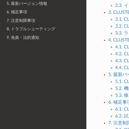
5. 最新バージョン情報
2.3
6. 補足事項
3. CLUS
3.1.
7. 注意制限事項
3.2.
8. トラブルシューティング
3.3
9. 免責・法的通知
4. CLU
4.1. 
4.2. 
4.3. 
4.4.
5. 最新
5.1.
5.2.
5.3.
6. 補足事
6.1. 
6.2
7. 注意