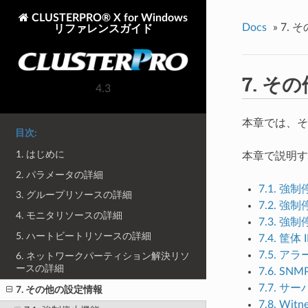
CLUSTERPRO® X for Windows
Docs
»
7.
そ
リファレンスガイド
7.
その
4.3
本章では、そ
目次:
1. はじめに
本章で説明す
2. パラメータの詳細
7.1.
強制
3. グループリソースの詳細
7.2.
強制
4. モニタリソースの詳細
7.3.
強制
5. ハートビートリソースの詳細
7.4.
筐体 
7.5.
アラ
6. ネットワークパーティション解決リソ
ースの詳細
7.6.
SNM
7.7.
サー
7. その他の設定情報
7.8.
Wit