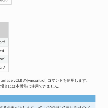
sword
ord
ord
ord
ord
rface(vCLI) の[vmcontrol] コマンドを使用します。
ールされていない場合には本機能は使用できません。
する必要があります。vCLI の実行に必要な Perl のバ