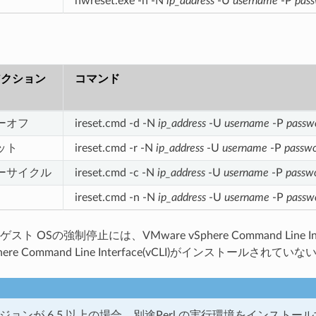
hwreset.exe -n -N
ip_address
-U
username
-P
pas
アクション
コマンド
ワーオフ
ireset.cmd -d -N
ip_address
-U
username
-P
passw
ット
ireset.cmd -r -N
ip_address
-U
username
-P
passw
ワーサイクル
ireset.cmd -c -N
ip_address
-U
username
-P
passw
ireset.cmd -n -N
ip_address
-U
username
-P
passw
 OSの強制停止には、VMware vSphere Command Line Inte
Sphere Command Line Interface(vCLI)がインスト
バージョンが 6.5 以上の場合、別途Perl の実行環境をインストール