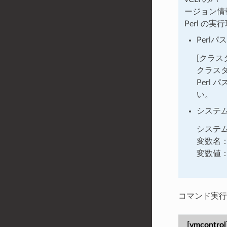
ージョン情報
Perl 
Perlパ
[クラス
クラス
Perl
い。
システ
システ
変数名：P
変数値：vC
コマンド実行
[vmcontr