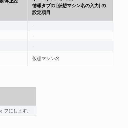
強制停止設
情報タブの [仮想マシン名の入力] の
設定項目
-
-
-
仮想マシン名
をオフにします。