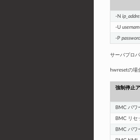
-N
ip_addre
-U
usernam
-P
passwor
サーバプロパ
hwresetの場
強制停止
BMC パ
BMC リセ
BMC パ