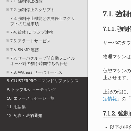
7.1. 強制停止機能
7.2. 強制停止スクリプト
7.1.
強制
7.3. 強制停止機能と強制停止スクリ
プトの注意事項
7.1.1.
強制
7.4. 筐体 ID ランプ連携
7.5. アラートサービス
サーバのダウ
7.6. SNMP 連携
物理マシンは
7.7. サーバグループ間自動フェイル
オーバ時の猶予時間待ち合わせ
仮想マシンのゲスト
7.8. Witness サーバサービス
止させます。
8. CLUSTERPRO コマンドリファレンス
9. トラブルシューティング
上記の他に、
10. エラーメッセージ一覧
定情報
」の「
11. 用語集
7.1.2.
強制
12. 免責・法的通知
以下の場