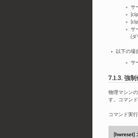
サ
[
[
サ
(
以下の場
サ
7.1.3.
強制
物理マシンのサーバ
す。コマンド
コマンド実行
[hwrese