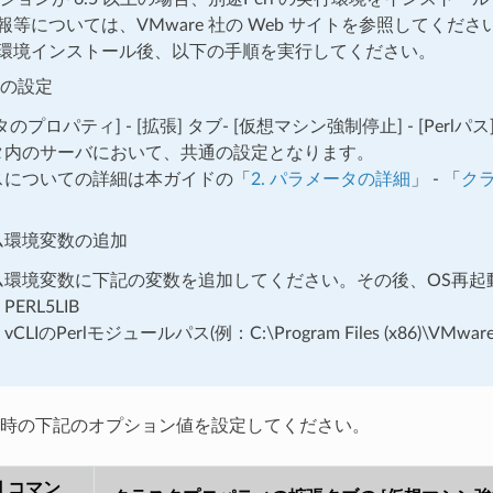
等については、VMware 社の Web サイトを参照してくださ
の実行環境インストール後、以下の手順を実行してください。
スの設定
タのプロパティ] - [拡張] タブ- [仮想マシン強制停止] - [Pe
タ内のサーバにおいて、共通の設定となります。
 パスについての詳細は本ガイドの「
2.
パラメータの詳細
」 - 「
ク
ム環境変数の追加
ム環境変数に下記の変数を追加してください。その後、OS再起
ERL5LIB
LIのPerlモジュールパス(例：C:\Program Files (x86)\VMware\VMw
時の下記のオプション値を設定してください。
ol] コマン