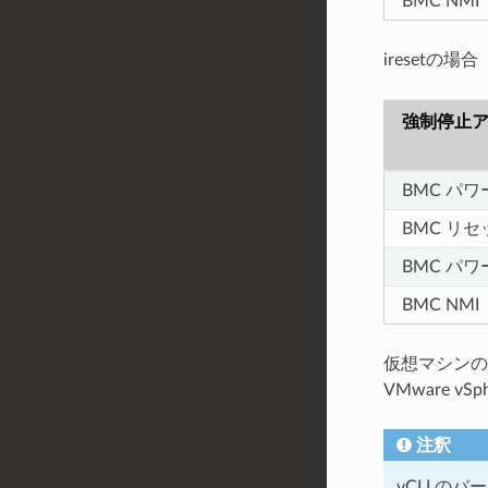
BMC NMI
iresetの場合
強制停止
BMC パ
BMC リセ
BMC パ
BMC NMI
仮想マシンのゲスト
VMware v
注釈
vCLI の