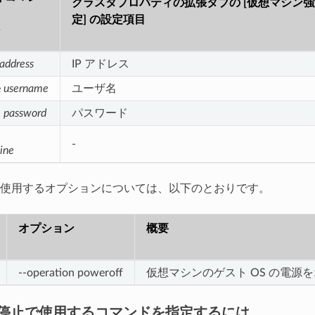
クラスタプロパティの拡張タブの [仮想マシン
定] の設定項目
ン
_address
IP アドレス
e
username
ユーザ名
d
password
パスワード
]
-
ine
使用するオプションについては、以下のとおりです。
オプション
概要
--operation poweroff
仮想マシンのゲスト OS の電源
停止で使用するコマンドを指定するには