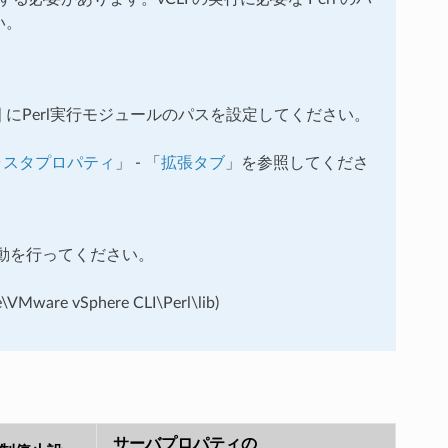
い。
rlパス] にPerl実行モジュールのパスを設定してください。
ラスタプロパティ
」 - 「
拡張タブ
」を参照してくださ
動を行ってください。
are vSphere CLI\Perl\lib)
サーバプロパティの