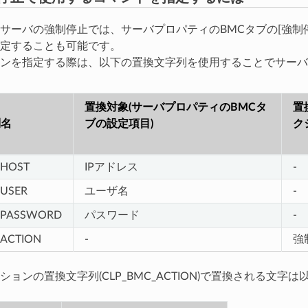
サーバの強制停止では、サーバプロパティのBMCタブの[強制
定することも可能です。
ンを指定する際は、以下の置換文字列を使用することでサーバ
置換対象(サーバプロパティのBMCタ
置
列名
ブの設定項目)
ク
_HOST
IPアドレス
-
_USER
ユーザ名
-
_PASSWORD
パスワード
-
_ACTION
-
強
ションの置換文字列(CLP_BMC_ACTION)で置換される文字