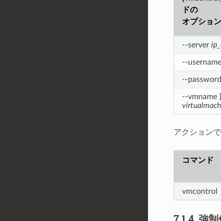
ドの
オプショ
--server
ip
--usernam
--passwor
--vmname 
virtualmach
アクションで
コマンド
vmcontrol
7.1.4.
強制