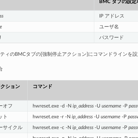
BMC タブの設定
ss
IP アドレス
e
ユーザ名
d
パスワード
ティのBMCタブの[強制停止アクション]にコマンドラインを
合
アクション
コマンド
ワーオフ
hwreset.exe -d -N
ip_address
-U
username
-P
pas
ット
hwreset.exe -r -N
ip_address
-U
username
-P
pass
ワーサイクル
hwreset.exe -c -N
ip_address
-U
username
-P
pass