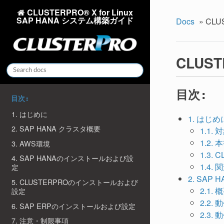
CLUSTERPRO® X for Linux
SAP HANA システム構築ガイド
Docs
»
CLU
CLUST
目次:
目次:
1. はじめに
1. はじめ
2. SAP HANA クラスタ概要
1.1.
1.2.
3. AWS環境
1.3.
4. SAP HANAのインストールおよび設
1.4.
定
2. SAP
5. CLUSTERPROのインストールおよび
2.1. 
設定
2.2.
6. SAP ERPのインストールおよび設定
2.3.
7. 注意・制限事項