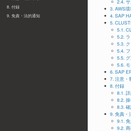
2.4
8. 付録
3. AWS
4. SA
9. 免責・法的通知
5. CL
5.1.
5.2
5.3.
5.4
5.5
5.6
6. SA
7. 注意
8. 付録
8.1.
8.2.
8.3.
9. 免責
9.1.
9.2.