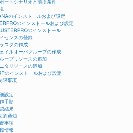
. サポートシナリオと前提条件
環境
P HANAのインストールおよび設定
USTERPROのインストールおよび設定
 CLUSTERPROのインストール
. ライセンスの登録
 クラスタの作成
. フェイルオーバグループの作成
. グループリソースの追加
. モニタリソースの追加
P ERPのインストールおよび設定
・制限事項
 詳細設定
 操作手順
 確認結果
・法的通知
 免責事項
 商標情報