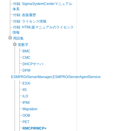
付録: SigmaSystemCenterマニュアル
体系
付録: 改版履歴
付録: ライセンス情報
付録: HTML版マニュアルのライセンス
情報
用語集
英数字
BMC
CMC
DHCPサーバ
DPM
ESMPRO/ServerManager,ESMPRO/ServerAgentService
ESXi
IIS
iLO
IPMI
Migration
OOB
PET
RMCP/RMCP+