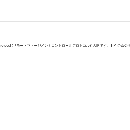
 Control Protocol (リモートマネージメントコントロールプロトコル)" の略で