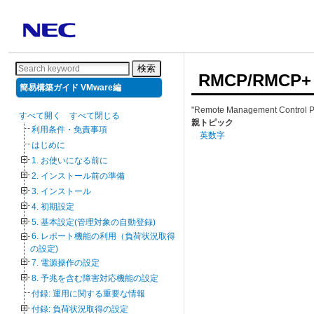
検索
RMCP/RMCP+
簡易構築ガイド VMware編
"Remote Management
すべて開く
すべて閉じる
親トピック
利用条件・免責事項
英数字
はじめに
1. お使いになる前に
2. インストール前の準備
3. インストール
4. 初期設定
5. 基本設定(管理対象の自動登録)
6. レポート機能の利用（負荷状況取得
の設定)
7. 電源操作の設定
8. 予兆を含む障害対応機能の設定
付録: 運用に関する重要な情報
付録: 負荷状況取得の設定