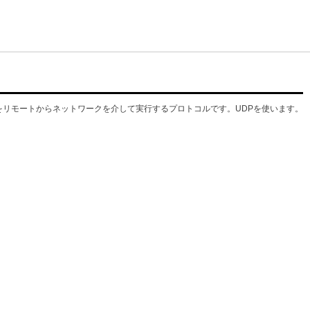
す。IPMIの命令をリモートからネットワークを介して実行するプロトコルです。UDPを使います。