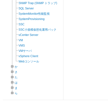
SNMP Trap (SNMP トラップ)
SQL Server
SystemMonitor性能監視
SystemProvisioning
SSC
SSC小規模仮想化運用パック
vCenter Server
VM
VMS
VMサーバ
vSphere Client
Webコンソール
か
さ
た
は
ま
ら