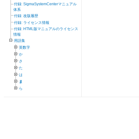
付録: SigmaSystemCenterマニュアル
体系
付録: 改版履歴
付録: ライセンス情報
付録: HTML版マニュアルのライセンス
情報
用語集
英数字
か
さ
た
は
ま
ら