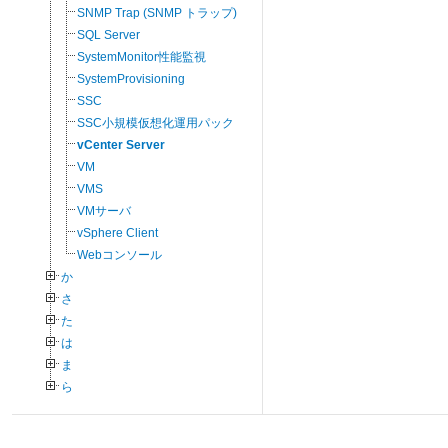
SNMP Trap (SNMP トラップ)
SQL Server
SystemMonitor性能監視
SystemProvisioning
SSC
SSC小規模仮想化運用パック
vCenter Server
VM
VMS
VMサーバ
vSphere Client
Webコンソール
か
さ
た
は
ま
ら