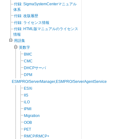
付録: SigmaSystemCenterマニュアル
体系
付録: 改版履歴
付録: ライセンス情報
付録: HTML版マニュアルのライセンス
情報
用語集
英数字
BMC
CMC
DHCPサーバ
DPM
ESMPRO/ServerManager,ESMPRO/ServerAgentService
ESXi
IIS
iLO
IPMI
Migration
OOB
PET
RMCP/RMCP+