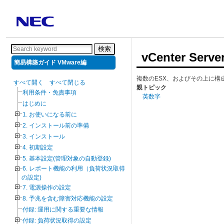
検索
vCenter Serve
簡易構築ガイド VMware編
複数のESX、およびその上に構
すべて開く
すべて閉じる
親トピック
利用条件・免責事項
英数字
はじめに
1. お使いになる前に
2. インストール前の準備
3. インストール
4. 初期設定
5. 基本設定(管理対象の自動登録)
6. レポート機能の利用（負荷状況取得
の設定)
7. 電源操作の設定
8. 予兆を含む障害対応機能の設定
付録: 運用に関する重要な情報
付録: 負荷状況取得の設定