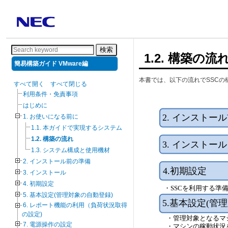
検索
1.2. 構築の流
簡易構築ガイド VMware編
本書では、以下の流れでSSC
すべて開く
すべて閉じる
利用条件・免責事項
はじめに
1. お使いになる前に
1.1. 本ガイドで実現するシステム
1.2. 構築の流れ
1.3. システム構成と使用機材
2. インストール前の準備
3. インストール
4. 初期設定
5. 基本設定(管理対象の自動登録)
6. レポート機能の利用（負荷状況取得
の設定)
7. 電源操作の設定