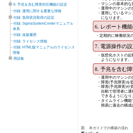
8. 予兆を含む障害対応機能の設定
付録: 運用に関する重要な情報
付録: 負荷状況取得の設定
付録: SigmaSystemCenterマニュアル
体系
付録: 改版履歴
付録: ライセンス情報
付録: HTML版マニュアルのライセンス
情報
用語集
図 本ガイドでの構築の流れ