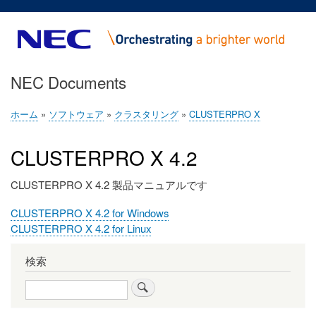
メ
イ
ン
コ
NEC Documents
ン
テ
ン
ホーム
ソフトウェア
クラスタリング
CLUSTERPRO X
パ
ツ
ン
に
CLUSTERPRO X 4.2
く
移
ず
動
CLUSTERPRO X 4.2 製品マニュアルです
フ
CLUSTERPRO X 4.2 for Windows
ァ
フ
CLUSTERPRO X 4.2 for Linux
イ
ァ
ル
イ
検索
1
ル
検
2
索