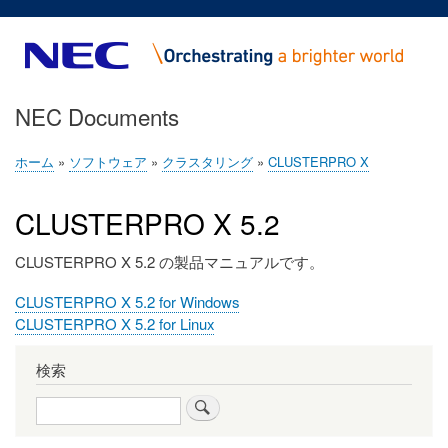
メ
イ
ン
コ
NEC Documents
ン
テ
ン
ホーム
ソフトウェア
クラスタリング
CLUSTERPRO X
パ
ツ
ン
に
CLUSTERPRO X 5.2
く
移
ず
動
CLUSTERPRO X 5.2 の製品マニュアルです。
フ
CLUSTERPRO X 5.2 for Windows
ァ
フ
CLUSTERPRO X 5.2 for Linux
イ
ァ
ル
イ
検索
1
ル
検
2
索