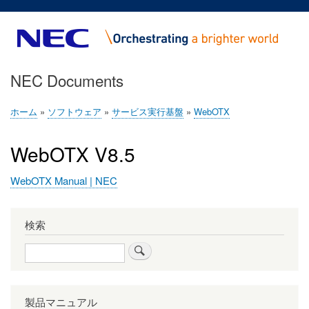
メ
イ
ン
コ
NEC Documents
ン
テ
ン
ホーム
ソフトウェア
サービス実行基盤
WebOTX
パ
ツ
ン
に
WebOTX V8.5
く
移
ず
動
WebOTX Manual | NEC
検索
検
索
製品マニュアル