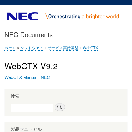
メ
イ
ン
コ
NEC Documents
ン
テ
ン
ホーム
ソフトウェア
サービス実行基盤
WebOTX
パ
ツ
ン
に
WebOTX V9.2
く
移
ず
動
WebOTX Manual | NEC
検索
検
索
製品マニュアル