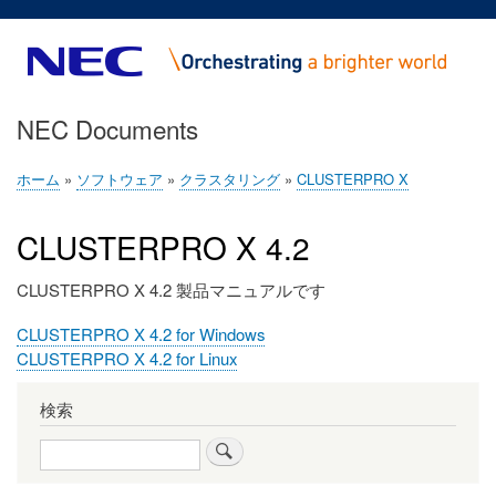
メ
イ
ン
コ
NEC Documents
ン
テ
ン
ホーム
ソフトウェア
クラスタリング
CLUSTERPRO X
パ
ツ
ン
に
CLUSTERPRO X 4.2
く
移
ず
動
CLUSTERPRO X 4.2 製品マニュアルです
フ
CLUSTERPRO X 4.2 for Windows
ァ
フ
CLUSTERPRO X 4.2 for Linux
イ
ァ
ル
イ
検索
1
ル
検
2
索