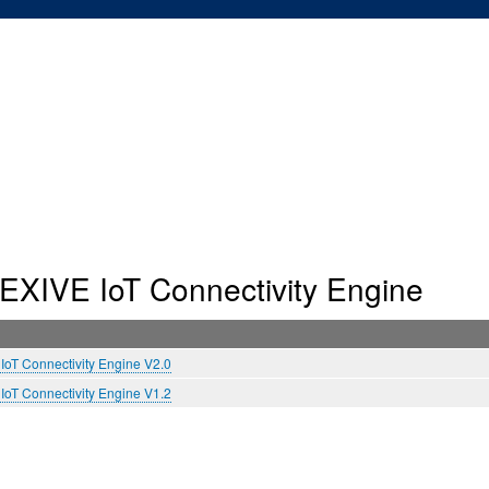
メ
イ
ン
コ
ン
テ
ン
ツ
に
移
動
XIVE IoT Connectivity Engine
T Connectivity Engine V2.0
T Connectivity Engine V1.2