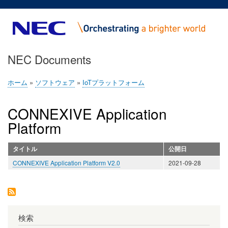
メ
イ
ン
コ
NEC Documents
ン
テ
ン
ホーム
ソフトウェア
IoTプラットフォーム
パ
ツ
ン
に
CONNEXIVE Application
く
移
Platform
ず
動
タイトル
公開日
CONNEXIVE Application Platform V2.0
2021-09-28
検索