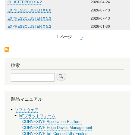
CLUSTERPRO X 4.2
2026-04-24
EXPRESSCLUSTER X 6.0
2026-07-13
EXPRESSCLUSTER X 5.3
2026-07-13
EXPRESSCLUSTER X 5.2
2026-01-30
1 ページ
次
››
ペ
ペ
ー
ー
ジ
ジ
送
検索
り
検
索
製品マニュアル
ソフトウェア
IoTプラットフォーム
CONNEXIVE Application Platform
CONNEXIVE Edge Device Management
CONNEXIVE IoT Connectivity Engine