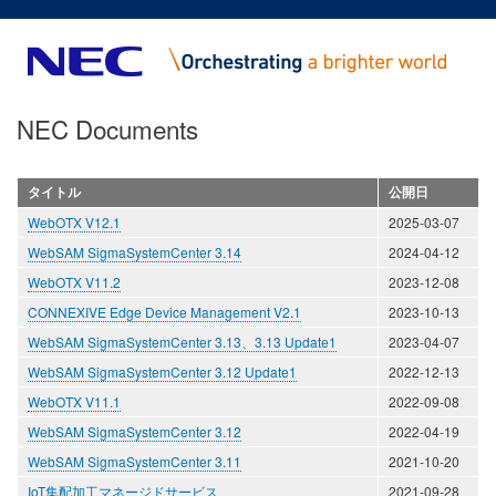
メ
イ
ン
コ
NEC Documents
ン
テ
ン
タイトル
公開日
ツ
WebOTX V12.1
2025-03-07
に
移
WebSAM SigmaSystemCenter 3.14
2024-04-12
動
WebOTX V11.2
2023-12-08
CONNEXIVE Edge Device Management V2.1
2023-10-13
WebSAM SigmaSystemCenter 3.13、3.13 Update1
2023-04-07
WebSAM SigmaSystemCenter 3.12 Update1
2022-12-13
WebOTX V11.1
2022-09-08
WebSAM SigmaSystemCenter 3.12
2022-04-19
WebSAM SigmaSystemCenter 3.11
2021-10-20
IoT集配加工マネージドサービス
2021-09-28