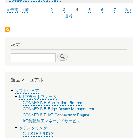
先
« 最初
前
‹ 前
ペ
1
ペ
2
ペ
3
ペ
4
ペ
5
ペ
6
ペ
7
次
次 ›
ペ
頭
ペ
ー
ー
ー
ー
ー
ー
ー
ペ
最
最後 »
ー
ペ
ー
ジ
ジ
ジ
ジ
ジ
ジ
ジ
ー
終
ー
ジ
ジ
ジ
ペ
ジ
ー
送
ジ
り
検索
検
索
製品マニュアル
ソフトウェア
IoTプラットフォーム
CONNEXIVE Application Platform
CONNEXIVE Edge Device Management
CONNEXIVE IoT Connectivity Engine
IoT集配加工マネージドサービス
クラスタリング
CLUSTERPRO X