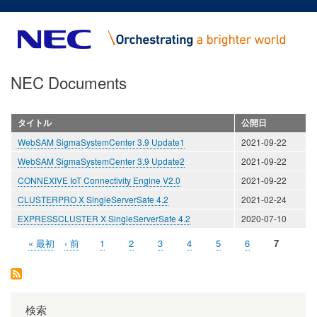
メ
イ
ン
コ
NEC Documents
ン
テ
ン
タイトル
公開日
ツ
WebSAM SigmaSystemCenter 3.9 Update1
2021-09-22
に
移
WebSAM SigmaSystemCenter 3.9 Update2
2021-09-22
動
CONNEXIVE IoT Connectivity Engine V2.0
2021-09-22
CLUSTERPRO X SingleServerSafe 4.2
2021-02-24
EXPRESSCLUSTER X SingleServerSafe 4.2
2020-07-10
先
« 最初
前
‹ 前
ペ
1
ペ
2
ペ
3
ペ
4
ペ
5
ペ
6
ペ
7
ペ
頭
ペ
ー
ー
ー
ー
ー
ー
ー
ー
ペ
ー
ジ
ジ
ジ
ジ
ジ
ジ
ジ
ー
ジ
ジ
ジ
送
検索
り